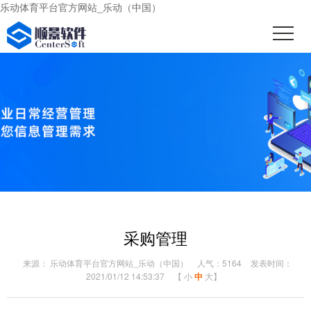
乐动体育平台官方网站_乐动（中国）
采购管理
来源： 乐动体育平台官方网站_乐动（中国）
人气：5164
发表时间：
2021/01/12 14:53:37
【
小
中
大
】