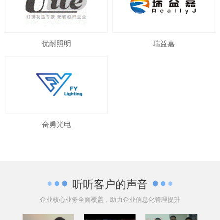
优耐照明
瑞益嘉
奋勇光电
听听客户的声音
企业核心业务全面覆盖，助力企业信息化管理提升