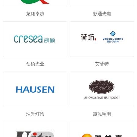
龙翔卓越
影通光电
创硕光业
艾菲特
浩升灯饰
惠泓照明