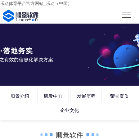
乐动体育平台官方网站_乐动（中国）
顺景介绍
研发中心
发展历程
荣誉资质
企业文化
顺景软件