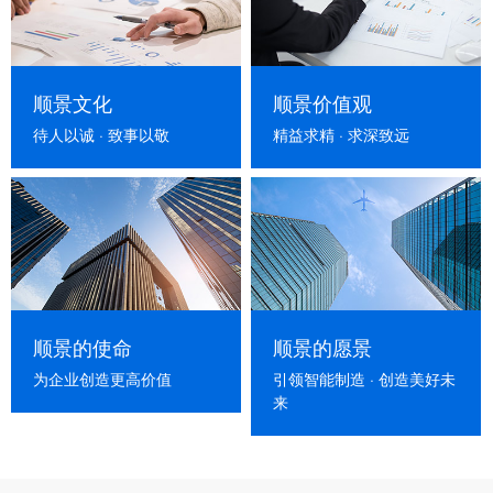
顺景文化
顺景价值观
待人以诚 · 致事以敬
精益求精 · 求深致远
顺景的使命
顺景的愿景
为企业创造更高价值
引领智能制造 · 创造美好未
来