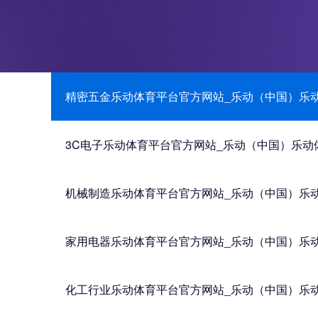
精密五金乐动体育平台官方网站_乐动（中国）乐
3C电子乐动体育平台官方网站_乐动（中国）乐动
机械制造乐动体育平台官方网站_乐动（中国）乐
家用电器乐动体育平台官方网站_乐动（中国）乐
化工行业乐动体育平台官方网站_乐动（中国）乐