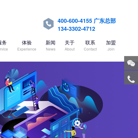
400-600-4155 广东总部

134-3302-4712
服务
体验
新闻
关于
联系
加盟
rvice
Experience
News
About
Contact
Join
关注
微信
服务
热线
回到
顶部