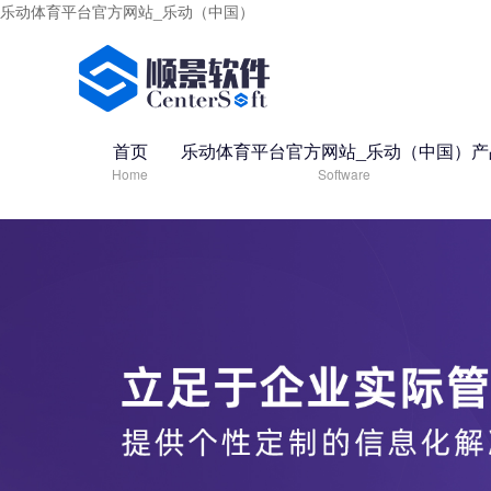
乐动体育平台官方网站_乐动（中国）
首页
乐动体育平台官方网站_乐动（中国）产
Home
Software