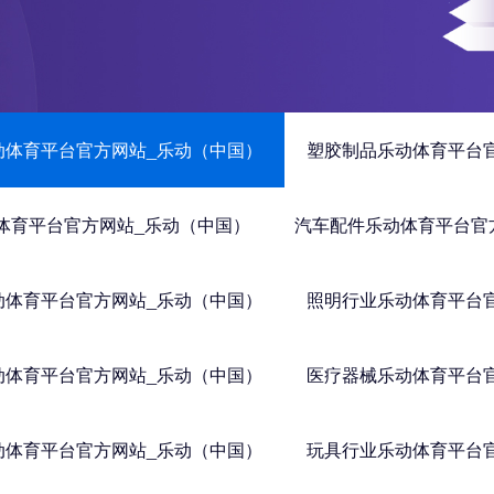
动体育平台官方网站_乐动（中国）
塑胶制品乐动体育平台
体育平台官方网站_乐动（中国）
汽车配件乐动体育平台官
动体育平台官方网站_乐动（中国）
照明行业乐动体育平台
动体育平台官方网站_乐动（中国）
医疗器械乐动体育平台
动体育平台官方网站_乐动（中国）
玩具行业乐动体育平台