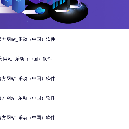
官方网站_乐动（中国）软件
方网站_乐动（中国）软件
官方网站_乐动（中国）软件
官方网站_乐动（中国）软件
官方网站_乐动（中国）软件