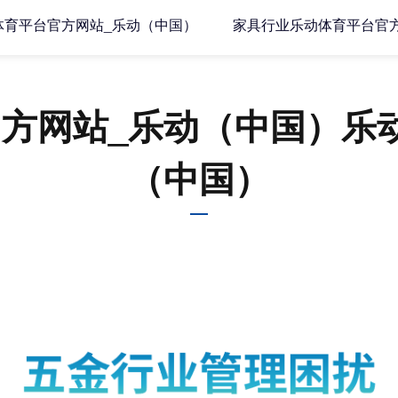
体育平台官方网站_乐动（中国）
家具行业乐动体育平台官
方网站_乐动（中国）乐
（中国）