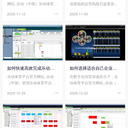
网站_乐动（中国）乐动体育平
业面临的运营风险日益复杂，
这一难题的关键工具。
台官方网站_乐动（中国） 作
容易出现供应链中断、财务舞
2025-11-12

2025-11-05

为数字化转型的核心工具，通
弊、合规漏洞、库存积压等问
过整合财务、供应链、生产、
题，轻则导致成本攀升，重则
人力资源等模块，能构建起企
威胁企业生存。在此背景下，
业资源统一管理的“数字中枢”。
乐动体育平台官方网站_乐动
然而，不同行业(如离散制造与
（中国）软件作为企业数字化
流程制造)、不同规模(如初创企
转型的基石，凭借其数据整
业与跨国集团)、不同业务模式
合、流程标准化与实时监控能
(如项目制与流水线制)的企业，
力，正成为企业规避风险的关
对乐动体育平台官方网站_乐动
键工具。
如何快速高效完成乐动体育平台官方网站_乐动（中国）管理乐动体育平台官方网站_乐动（中国） 配置?
如何选择适合自己企业的乐动体育平台官方网站_乐动（中国）软件?
（中国）乐动体育平台官方网
乐动体育平台官方网站_乐动
在数字化转型加速的当下，乐
站_乐动（中国） 的功能深
（中国）管理乐动体育平台官
动体育平台官方网站_乐动（中
度、部署方式、定制化程度的
方网站_乐动（中国） 的配置
国）软件已成为企业提升管理
需求截然不同。
2025-10-29

2025-10-22

是企业数字化转型的核心环
效率、构建竞争力的核心工
节，其效率直接影响项目落地
具。然而，市场上的乐动体育
周期与业务价值释放速度。然
平台官方网站_乐动（中国）软
而，传统乐动体育平台官方网
件在功能架构、实施模式、服
站_乐动（中国）管理乐动体育
务能力等方面存在显著差异，
平台官方网站_乐动（中国）
企业若缺乏乐动体育平台官方