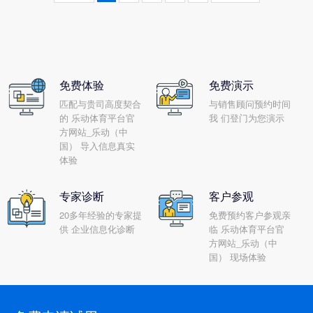
软件，作为企业管理的“中枢神
经乐动体育平台官方网站_乐动
（中国） ”，不仅能优化内部流
程，更能通过提供强大的数据
支持和流程协同，直接助力销
免费体验
免费演示
售业绩的增长。
匹配与贵司高度契合
与销售顾问预约时间
的 乐动体育平台官
我 们登门为您演示
方网站_乐动（中
国） 导入信息真实
体验
专家诊断
客户参观
20多年经验的专家提
免费预约客户参观亲
供 企业信息化诊断
临 乐动体育平台官
方网站_乐动（中
国） 现场体验