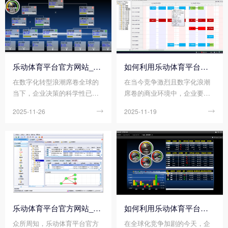
乐动体育平台官方网站_乐动（中国）管理乐动体育平台官方网站_乐动（中国） 真能将企业数据转化为可执行决策吗?
如何利用乐动体育平台官方网站_乐动（中国）软件乐动体育平台官方网站_乐动（中国） 更好提升企业运营效率?
在数字化转型浪潮席卷全球的
在当今竞争激烈且数字化浪潮
当下，企业决策的科学性已成
席卷的商业环境中，企业要想
为决定其生存与发展的核心要
脱颖而出、实现可持续发展，
2025-11-26

2025-11-19

素。传统决策模式依赖经验判
提升运营效率是关键所在。而
断与局部数据，而现代企业亟
乐动体育平台官方网站_乐动
需通过乐动体育平台官方网站_
（中国）软件乐动体育平台官
乐动（中国） 化工具将分散数
方网站_乐动（中国） 作为企
据转化为可执行的决策方案。
业管理的核心工具，正凭借其
其中，乐动体育平台官方网站_
强大的整合与协同能力，成为
乐动（中国）管理乐动体育平
企业提升运营效率的得力助
台官方网站_乐动（中国） 作
手。
为企业资源整合的核心平台，
乐动体育平台官方网站_乐动（中国）乐动体育平台官方网站_乐动（中国） 分为哪几种类型?
如何利用乐动体育平台官方网站_乐动（中国）软件帮助企业更好地规避风险?
正通过其强大的数据整合、分
众所周知，乐动体育平台官方
在全球化竞争加剧的今天，企
析与决策支持能力，成为破解