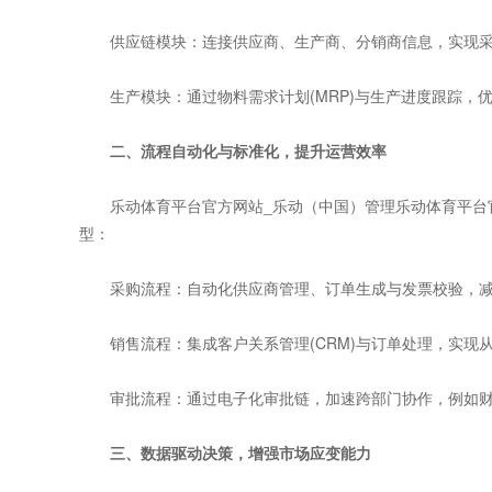
供应链模块：连接供应商、生产商、分销商信息，实现采
生产模块：通过物料需求计划(MRP)与生产进度跟踪，
二、流程自动化与标准化，提升运营效率
乐动体育平台官方网站_乐动（中国）管理乐动体育平台官方
型：
采购流程：自动化供应商管理、订单生成与发票校验，减
销售流程：集成客户关系管理(CRM)与订单处理，实现
审批流程：通过电子化审批链，加速跨部门协作，例如财务
三、数据驱动决策，增强市场应变能力