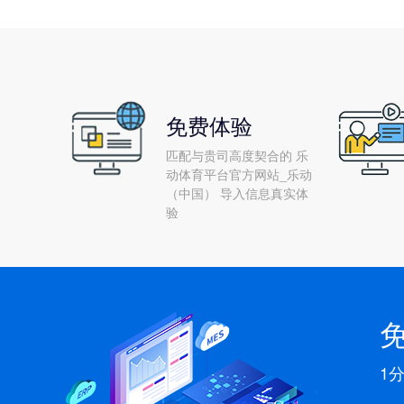
免费体验
匹配与贵司高度契合的 乐
动体育平台官方网站_乐动
（中国） 导入信息真实体
验
1