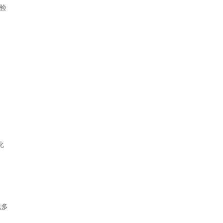
验
化
现多