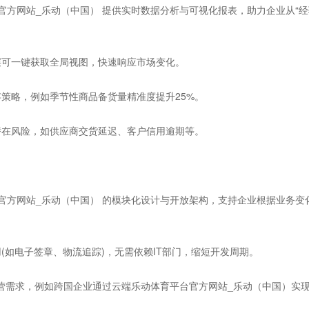
方网站_乐动（中国） 提供实时数据分析与可视化报表，助力企业从“经
可一键获取全局视图，快速响应市场变化。
略，例如季节性商品备货量精准度提升25%。
在风险，如供应商交货延迟、客户信用逾期等。
方网站_乐动（中国） 的模块化设计与开放架构，支持企业根据业务变
电子签章、物流追踪)，无需依赖IT部门，缩短开发周期。
营需求，例如跨国企业通过云端乐动体育平台官方网站_乐动（中国）实