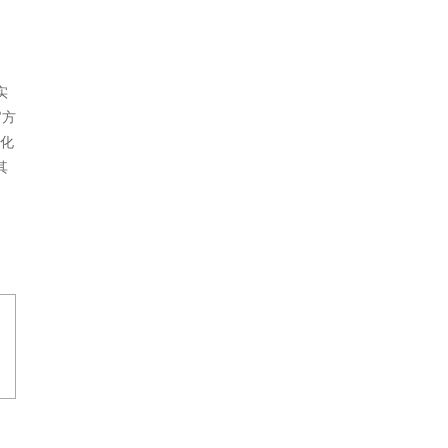
实
官方
字化
其