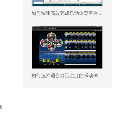
如何快速高效完成乐动体育平台官方网站_乐动（中国）管理乐动体育平台官方网站_乐动（中国） 配置?
如何选择适合自己企业的乐动体育平台官方网站_乐动（中国）软件?
采