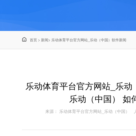

首页
>
新闻
>
乐动体育平台官方网站_乐动（中国）软件新闻
乐动体育平台官方网站_乐动
乐动（中国） 如
来源： 乐动体育平台官方网站_乐动（中国）