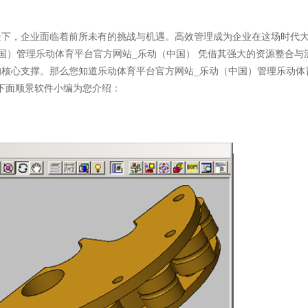
下，企业面临着前所未有的挑战与机遇。高效管理成为企业在这场时代
国）管理乐动体育平台官方网站_乐动（中国） 凭借其强大的资源整合与
的核心支撑。那么您知道
乐动体育平台官方网站_乐动（中国）管理乐动体
下面顺景软件小编为您介绍：