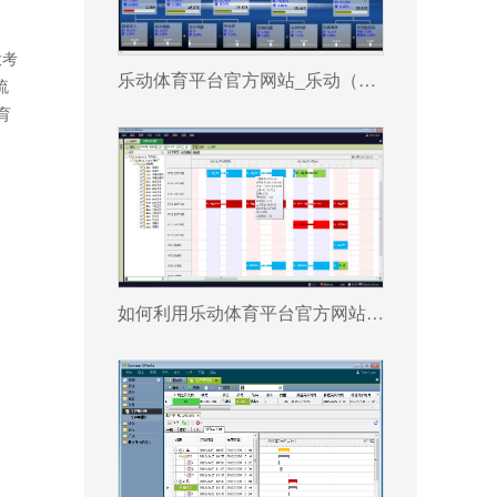
大考
乐动体育平台官方网站_乐动（中国）管理乐动体育平台官方网站_乐动（中国） 真能将企业数据转化为可执行决策吗?
流
育
如何利用乐动体育平台官方网站_乐动（中国）软件乐动体育平台官方网站_乐动（中国） 更好提升企业运营效率?