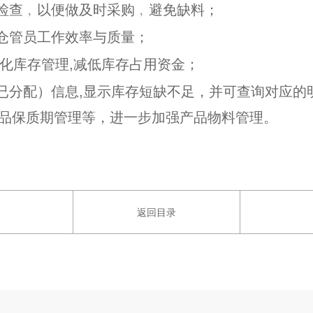
检查﹐以便做及时采购﹐避免缺料；
仓管员工作效率与质量；
优化库存管理,减低库存占用资金；
已分配）信息,显示库存短缺不足，并可查询对应的
产品保质期管理等，进一步加强产品物料管理。
返回目录