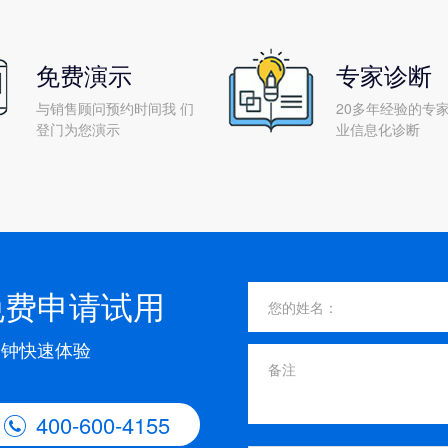
免费演示
专家诊断
与销售顾问预约时间我 们
20多年经验的专家
登门为您演示
业信息化诊断
免费申请试用
分钟快速体验
400-600-4155
