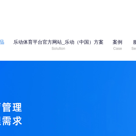
品
乐动体育平台官方网站_乐动（中国）方案
案例
Solution
Case
Se