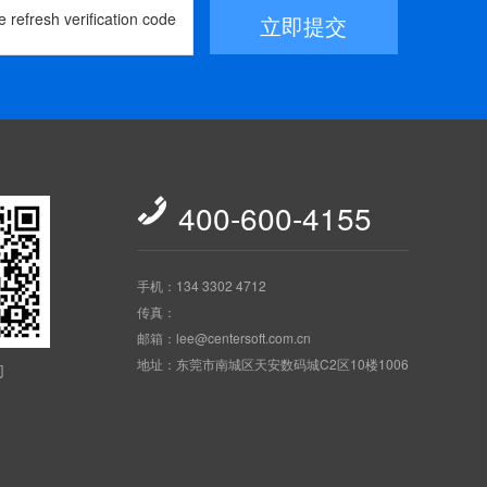
立即提交

400-600-4155
手机：134 3302 4712
传真：
邮箱：lee@centersoft.com.cn
地址：东莞市南城区天安数码城C2区10楼1006
们