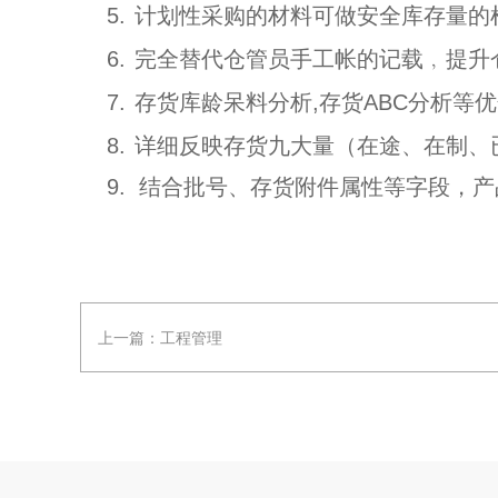
5.
计划性采购的材料可做安全库存量的
6.
完全替代仓管员手工帐的记载﹐提升
7.
存货库龄呆料分析,存货ABC分析等
8.
详细反映存货九大量（在途、在制、
9. 结合批号、存货附件属性等字段，
上一篇：
工程管理