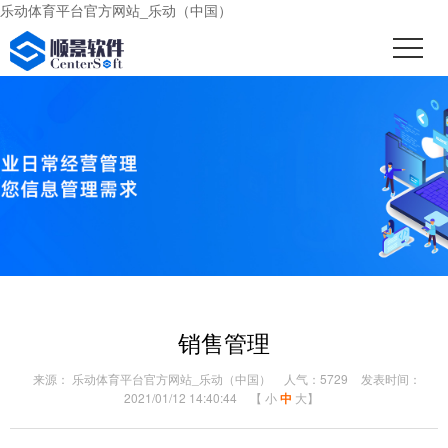
乐动体育平台官方网站_乐动（中国）
销售管理
来源： 乐动体育平台官方网站_乐动（中国）
人气：5729
发表时间：
2021/01/12 14:40:44
【
小
中
大
】