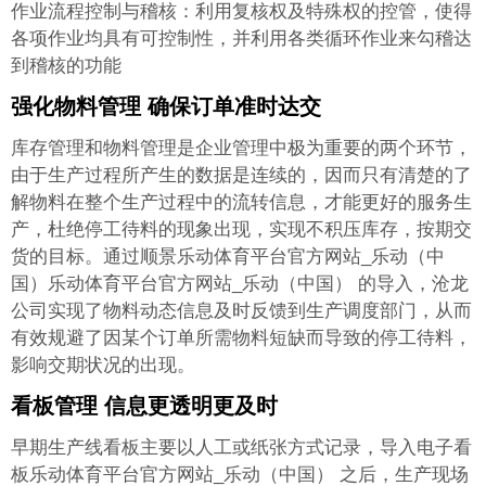
作业流程控制与稽核：利用复核权及特殊权的控管，使得
各项作业均具有可控制性，并利用各类循环作业来勾稽达
到稽核的功能
强化物料管理 确保订单准时达交
库存管理和物料管理是企业管理中极为重要的两个环节，
由于生产过程所产生的数据是连续的，因而只有清楚的了
解物料在整个生产过程中的流转信息，才能更好的服务生
产，杜绝停工待料的现象出现，实现不积压库存，按期交
货的目标。通过顺景乐动体育平台官方网站_乐动（中
国）乐动体育平台官方网站_乐动（中国） 的导入，沧龙
公司实现了物料动态信息及时反馈到生产调度部门，从而
有效规避了因某个订单所需物料短缺而导致的停工待料，
影响交期状况的出现。
看板管理 信息更透明更及时
早期生产线看板主要以人工或纸张方式记录，导入电子看
板乐动体育平台官方网站_乐动（中国） 之后，生产现场