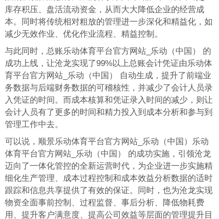
库存积压、盘活流动资金，从而大大降低企业的经营成
本。同时将传统相对粗放的管理进一步深化和精益化，如
减少无效作业、优化作业流程、精益控制。
与此同时，总账乐动体育平台官方网站_乐动（中国） 的
成功上线，让沧龙实现了99%以上总账会计凭证由乐动体
育平台官方网站_乐动（中国） 自动生成，提升了前端业
务数据与后端财务数据的可稽核性，并减少了会计人员录
入凭证的时间。而成本核算和凭证录入时间的减少，则让
会计人员有了更多的时间和精力投入到成本分析和参与到
管理工作中去。
可以说，顺景乐动体育平台官方网站_乐动（中国）乐动
体育平台官方网站_乐动（中国） 的成功实施，引领沧龙
迈向了一体化管控的全新运营时代，为企业进一步实施精
细化生产管理、成本过程控制和成本效益分析数据的适时
跟踪和信息共享提供了有效的保证。同时，也为沧龙实现
物资全面事前控制、过程监督、事后分析、降低物耗费
用、提升客户满意度、提高公司效益等层面的管理提升目