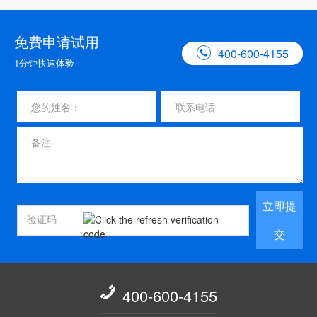
免费申请试用

400-600-4155
1分钟快速体验
立即提
交

400-600-4155